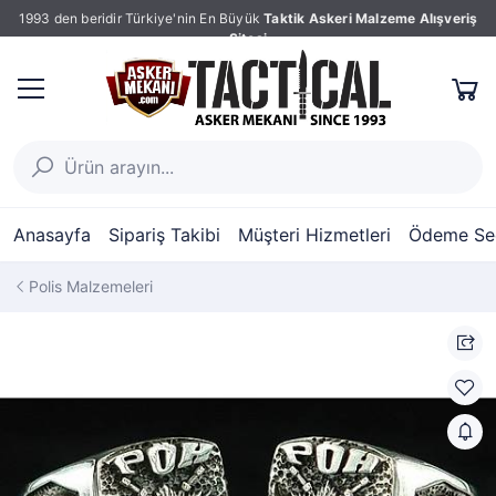
1993 den beridir Türkiye'nin En Büyük
Taktik Askeri Malzeme Alışveriş
Sitesi
Anasayfa
Sipariş Takibi
Müşteri Hizmetleri
Ödeme Seç
Polis Malzemeleri