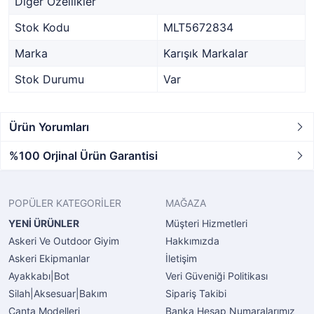
Diğer Özellikler
Stok Kodu
MLT5672834
Marka
Karışık Markalar
Stok Durumu
Var
Ürün Yorumları
%100 Orjinal Ürün Garantisi
POPÜLER KATEGORİLER
MAĞAZA
YENİ ÜRÜNLER
Müşteri Hizmetleri
Askeri Ve Outdoor Giyim
Hakkımızda
Askeri Ekipmanlar
İletişim
Ayakkabı|Bot
Veri Güveniği Politikası
Silah|Aksesuar|Bakım
Sipariş Takibi
Çanta Modelleri
Banka Hesap Numaralarımız