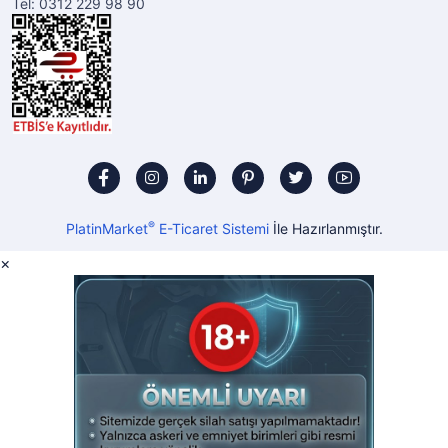
Tel: 0312 229 98 90
®
PlatinMarket
E-Ticaret Sistemi
İle Hazırlanmıştır.
×