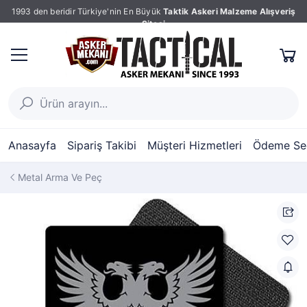
1993 den beridir Türkiye'nin En Büyük
Taktik Askeri Malzeme Alışveriş
Sitesi
Anasayfa
Sipariş Takibi
Müşteri Hizmetleri
Ödeme Seç
Metal Arma Ve Peç