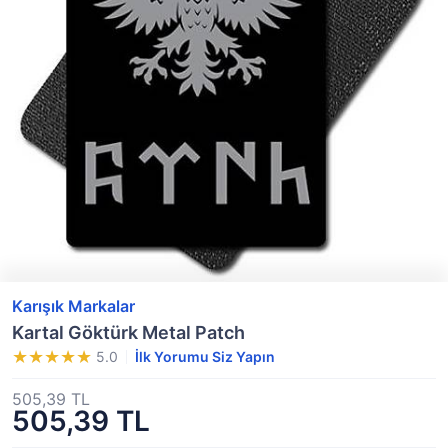
Karışık Markalar
Kartal Göktürk Metal Patch
5.0
İlk Yorumu Siz Yapın
505,39 TL
505,39 TL