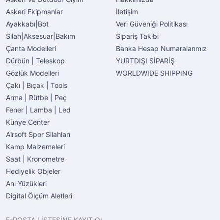
Askeri Ekipmanlar
İletişim
Ayakkabı|Bot
Veri Güveniği Politikası
Silah|Aksesuar|Bakım
Sipariş Takibi
Çanta Modelleri
Banka Hesap Numaralarımız
Dürbün | Teleskop
YURTDIŞI SİPARİŞ
Gözlük Modelleri
WORLDWIDE SHIPPING
Çakı | Bıçak | Tools
Arma | Rütbe | Peç
Fener | Lamba | Led
Künye Center
Airsoft Spor Silahları
Kamp Malzemeleri
Saat | Kronometre
Hediyelik Objeler
Anı Yüzükleri
Digital Ölçüm Aletleri
E-POSTA LİSTESİNE KAYIT OL