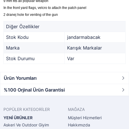
9 mm fits all popular weapon
In the front yard flags, velcro to attach the patch panel
2 dranej hole for venting of the gun
Diğer Özellikler
Stok Kodu
jandarmabacak
Marka
Karışık Markalar
Stok Durumu
Var
Ürün Yorumları
%100 Orjinal Ürün Garantisi
POPÜLER KATEGORİLER
MAĞAZA
YENİ ÜRÜNLER
Müşteri Hizmetleri
Askeri Ve Outdoor Giyim
Hakkımızda