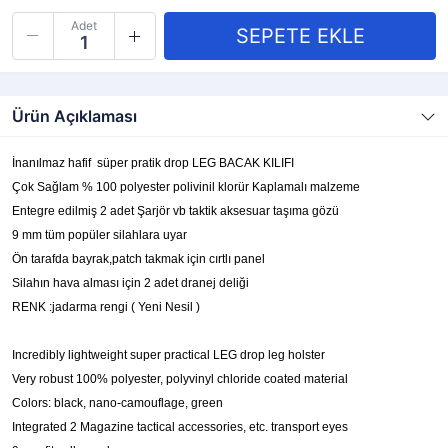
Adet
Ürün Açıklaması
İnanılmaz hafif süper pratik drop LEG BACAK KILIFI
Çok Sağlam % 100 polyester polivinil klorür Kaplamalı malzeme
Entegre edilmiş 2 adet Şarjör vb taktik aksesuar taşıma gözü
9 mm tüm popüler silahlara uyar
Ön tarafda bayrak,patch takmak için cırtlı panel
Silahın hava alması için 2 adet dranej deliği
RENK :jadarma rengi ( Yeni Nesil )
Incredibly lightweight super practical LEG drop leg holster
Very robust 100% polyester, polyvinyl chloride coated material
Colors: black, nano-camouflage, green
Integrated 2 Magazine tactical accessories, etc. transport eyes