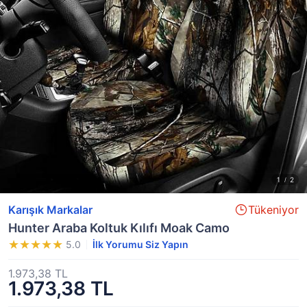
Karışık Markalar
Tükeniyor
Hunter Araba Koltuk Kılıfı Moak Camo
5.0
İlk Yorumu Siz Yapın
1.973,38 TL
1.973,38 TL