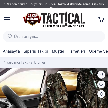
1993 den beridir Türkiye'nin En Büyük
Taktik Askeri Malzeme Alışveriş
Sitesi
Anasayfa
Sipariş Takibi
Müşteri Hizmetleri
Ödeme Seç
Yardımcı Taktikal Ürünler