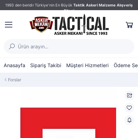
1993 den beridir Türkiye'nin En Büyük
Taktik Askeri Malzeme Alışveriş
Sitesi
Anasayfa
Sipariş Takibi
Müşteri Hizmetleri
Ödeme Seç
Forslar