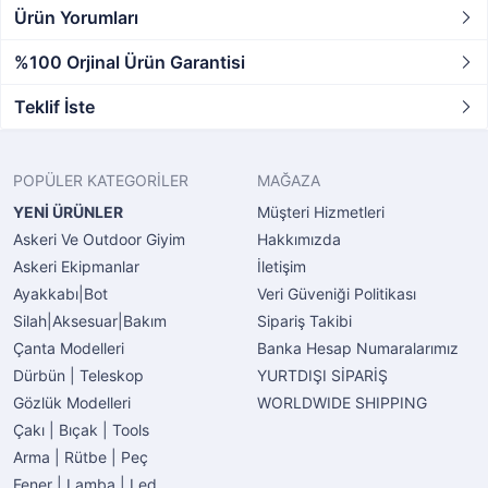
Ürün Yorumları
%100 Orjinal Ürün Garantisi
Teklif İste
POPÜLER KATEGORİLER
MAĞAZA
YENİ ÜRÜNLER
Müşteri Hizmetleri
Askeri Ve Outdoor Giyim
Hakkımızda
Askeri Ekipmanlar
İletişim
Ayakkabı|Bot
Veri Güveniği Politikası
Silah|Aksesuar|Bakım
Sipariş Takibi
Çanta Modelleri
Banka Hesap Numaralarımız
Dürbün | Teleskop
YURTDIŞI SİPARİŞ
Gözlük Modelleri
WORLDWIDE SHIPPING
Çakı | Bıçak | Tools
Arma | Rütbe | Peç
Fener | Lamba | Led