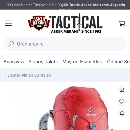
1993 den beridir Türkiye'nin En Büyük
Taktik Askeri Malzeme Alışveriş
Sitesi
Anasayfa
Sipariş Takibi
Müşteri Hizmetleri
Ödeme Seç
Deuter Alman Çantaları