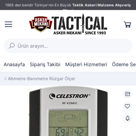
1993 den beridir Türkiye'nin En Büyük
Taktik Askeri Malzeme Alışveriş
Sitesi
Anasayfa
Sipariş Takibi
Müşteri Hizmetleri
Ödeme Seç
Altımetre-Barometre Rüzgar Ölçer