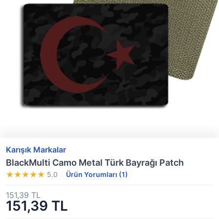
Karışık Markalar
BlackMulti Camo Metal Türk Bayrağı Patch
5.0
Ürün Yorumları (1)
151,39 TL
151,39 TL