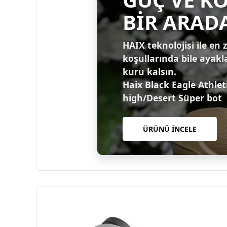
BİR ARAD
HAIX teknolojisi ile en 
koşullarında bile ayakl
kuru kalsın.
Haix Black Eagle Athlet
high/Desert Süper bot
ÜRÜNÜ İNCELE