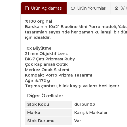
Ürün Açıklaması
Ürün Yorumları
%10
%100 orginal
Barska'nın 10x21 Blueline Mini Porro modeli, Yaku
tasarımları sayesinde her zaman kullanışlı bir dür
için idealdir.
10x Büyütme
21 mm Objektif Lens
BK-7 Çatı Prizması Ruby
Çok Kaplamalı Optik
Merkez Odak Sistemi
Kompakt Porro Prizma Tasarımı
Ağırlık:172 g
Taşıma çantası, bilek kayışı ve lens bezi içerir.
Diğer Özellikler
Stok Kodu
durbun03
Marka
Karışık Markalar
Stok Durumu
Var