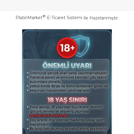
®
PlatinMarket
E-Ticaret Sistemi
İle Hazırlanmıştır.