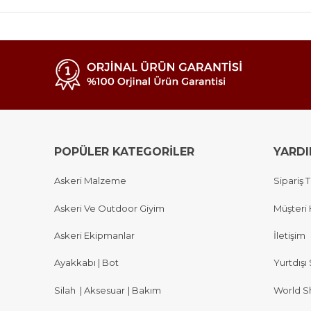
POPÜLER KATEGORİLER
YARD
Askeri Malzeme
Sipariş T
Askeri Ve Outdoor Giyim
Müşteri 
Askeri Ekipmanlar
İletişim
Ayakkabı | Bot
Yurtdışı 
Silah
|
Aksesuar
|
Bakım
World S