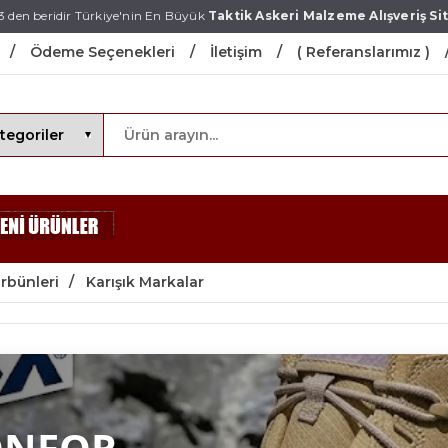
3 den beridir Türkiye'nin En Büyük
Taktik Askeri Malzeme Alışveriş Sit
Ödeme Seçenekleri
İletişim
( Referanslarımız )
rbünleri
Karışık Markalar
ONFOR