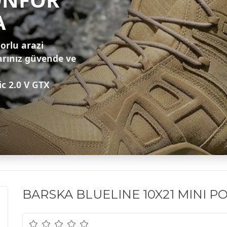
A
zorlu arazi
arınız güvende ve
ic 2.0 V GTX
BARSKA BLUELINE 10X21 MINI P