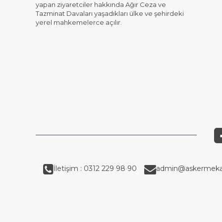
yapan ziyaretciler hakkında Ağır Ceza ve
Tazminat Davaları yaşadıkları ülke ve şehirdeki
yerel mahkemelerce açılır.
İletişim : 0312 229 98 90
admin@askermeka