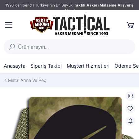
1993 den beridir Türkiye'nin En Büyük
Taktik Askeri Malzeme Alışveriş
Sitesi
Anasayfa
Sipariş Takibi
Müşteri Hizmetleri
Ödeme Seç
Metal Arma Ve Peç