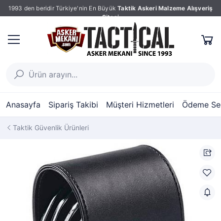
1993 den beridir Türkiye'nin En Büyük
Taktik Askeri Malzeme Alışveriş
Sitesi
Anasayfa
Sipariş Takibi
Müşteri Hizmetleri
Ödeme Seç
Taktik Güvenlik Ürünleri