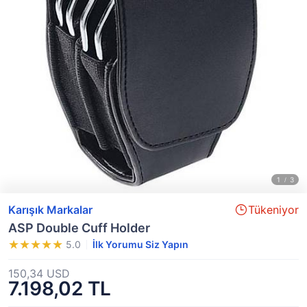
Karışık Markalar
Tükeniyor
ASP Double Cuff Holder
5.0
İlk Yorumu Siz Yapın
150,34 USD
7.198,02 TL