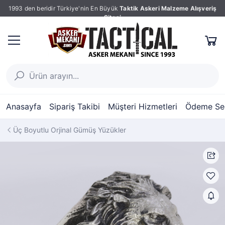
1993 den beridir Türkiye'nin En Büyük
Taktik Askeri Malzeme Alışveriş
Sitesi
Anasayfa
Sipariş Takibi
Müşteri Hizmetleri
Ödeme Seç
Üç Boyutlu Orjinal Gümüş Yüzükler