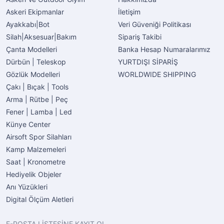
Askeri Ekipmanlar
İletişim
Ayakkabı|Bot
Veri Güveniği Politikası
Silah|Aksesuar|Bakım
Sipariş Takibi
Çanta Modelleri
Banka Hesap Numaralarımız
Dürbün | Teleskop
YURTDIŞI SİPARİŞ
Gözlük Modelleri
WORLDWIDE SHIPPING
Çakı | Bıçak | Tools
Arma | Rütbe | Peç
Fener | Lamba | Led
Künye Center
Airsoft Spor Silahları
Kamp Malzemeleri
Saat | Kronometre
Hediyelik Objeler
Anı Yüzükleri
Digital Ölçüm Aletleri
E-POSTA LİSTESİNE KAYIT OL