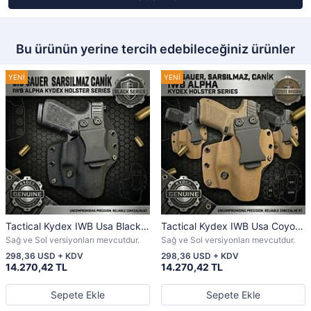
Bu ürünün yerine tercih edebileceğiniz ürünler
Tactical Kydex IWB Usa Black
Tactical Kydex IWB Usa Coyote
İç Kılıf" SİG SAUER ,
Brown İç Kılıf" SİG SAUER ,
Sağ ve Sol versiyonları mevcutdur.
Sağ ve Sol versiyonları mevcutdur.
SARSILMAZ, CANİK"
SARSILMAZ, CANİK"
298,36 USD + KDV
298,36 USD + KDV
14.270,42 TL
14.270,42 TL
Sepete Ekle
Sepete Ekle