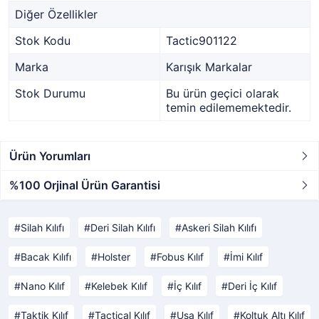
Diğer Özellikler
Stok Kodu
Tactic901122
Marka
Karışık Markalar
Stok Durumu
Bu ürün geçici olarak
temin edilememektedir.
Ürün Yorumları
%100 Orjinal Ürün Garantisi
Silah Kılıfı
Deri Silah Kılıfı
Askeri Silah Kılıfı
Bacak Kılıfı
Holster
Fobus Kılıf
İmi Kılıf
Nano Kılıf
Kelebek Kılıf
İç Kılıf
Deri İç Kılıf
Taktik Kılıf
Tactical Kılıf
Usa Kılıf
Koltuk Altı Kılıf