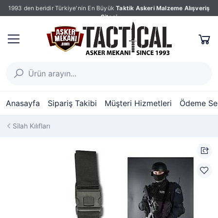
1993 den beridir Türkiye'nin En Büyük
Taktik Askeri Malzeme Alışveriş
Sitesi
Anasayfa
Sipariş Takibi
Müşteri Hizmetleri
Ödeme Seç
Silah Kılıfları