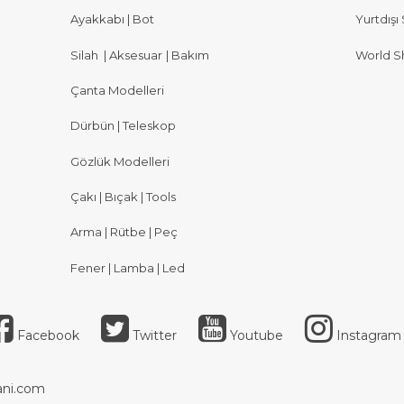
Ayakkabı | Bot
Yurtdışı 
Silah
|
Aksesuar
|
Bakım
World S
Çanta Modelleri
Dürbün | Teleskop
Gözlük Modelleri
Çakı | Bıçak | Tools
Arma | Rütbe | Peç
Fener | Lamba | Led
Facebook
Twitter
Youtube
Instagram
ni.com