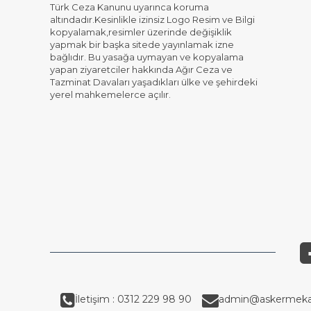
Türk Ceza Kanunu uyarınca koruma
altındadır.Kesinlikle izinsiz Logo Resim ve Bilgi
kopyalamak,resimler üzerinde değişiklik
yapmak bir başka sitede yayınlamak izne
bağlıdır. Bu yasağa uymayan ve kopyalama
yapan ziyaretciler hakkında Ağır Ceza ve
Tazminat Davaları yaşadıkları ülke ve şehirdeki
yerel mahkemelerce açılır.
İletişim : 0312 229 98 90
admin@askermeka