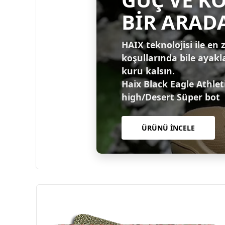
BİR ARAD
HAIX teknolojisi ile en 
koşullarında bile ayakl
kuru kalsın.
Haix Black Eagle Athlet
high/Desert Süper bot
ÜRÜNÜ İNCELE