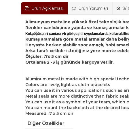
Ürün Açıklaması
Ürün Yorumları
%10
Alimunyum metaline yüksek özel teknolojik baskı
Renkler canlıdır,ince yapıda ve kumaş armalar k
Kol,göğüs,sırt çantası vb gibi çeşitli uygulamalarda kullanabilirs
Kumaş aramalara göre metal armalar daha belirg
Heryaşta herkez alabilir spor amaçlı, hobi amaçl
Arka tarafı cırtlıdır istediğiniz yere monte edebi
Ölçüler. :7x 5 cm dir
Ortalama 2 -3 iş gününde kargoya verilir.
Aluminum metal is made with high special techn
Colors are lively, light as cloth bracelets
You can use it in various applications such as a
Metal seals are more distinctive than fabric seals
You can use it as a symbol of your team, which
You can mount the backcloth at the desired loc
Measured. :7 x 5 cm dir
Diğer Özellikler