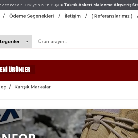
3 den beridir Türkiye'nin En Büyük
Taktik Askeri Malzeme Alışveriş Sit
Ödeme Seçenekleri
İletişim
( Referanslarımız )
Peç
Karışık Markalar
ONFOR