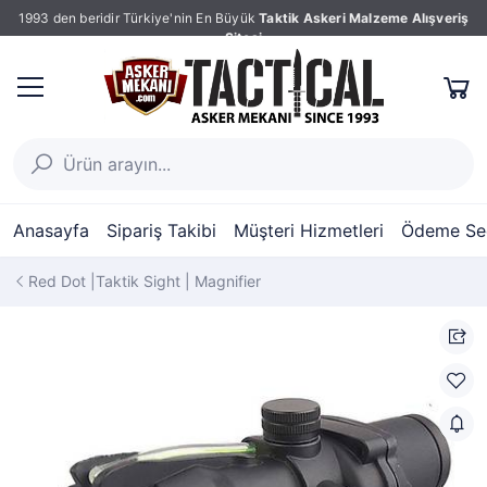
1993 den beridir Türkiye'nin En Büyük
Taktik Askeri Malzeme Alışveriş
Sitesi
Anasayfa
Sipariş Takibi
Müşteri Hizmetleri
Ödeme Seç
Red Dot |Taktik Sight | Magnifier