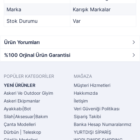
Marka
Karışık Markalar
Stok Durumu
Var
Ürün Yorumları
%100 Orjinal Ürün Garantisi
POPÜLER KATEGORİLER
MAĞAZA
YENİ ÜRÜNLER
Müşteri Hizmetleri
Askeri Ve Outdoor Giyim
Hakkımızda
Askeri Ekipmanlar
İletişim
Ayakkabı|Bot
Veri Güveniği Politikası
Silah|Aksesuar|Bakım
Sipariş Takibi
Çanta Modelleri
Banka Hesap Numaralarımız
Dürbün | Teleskop
YURTDIŞI SİPARİŞ
Gözlük Modelleri
WORLDWIDE SHIPPING