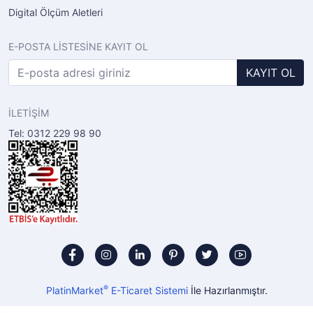
Digital Ölçüm Aletleri
E-POSTA LİSTESİNE KAYIT OL
KAYIT OL
İLETİŞİM
Tel: 0312 229 98 90
®
PlatinMarket
E-Ticaret Sistemi
İle Hazırlanmıştır.