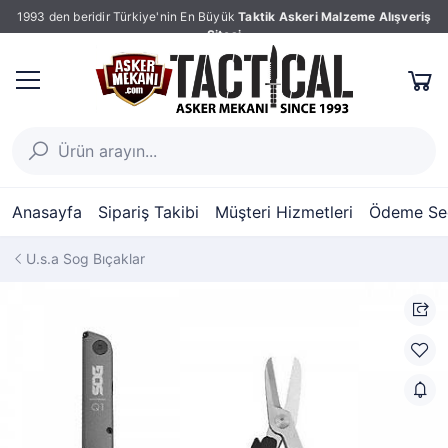
1993 den beridir Türkiye'nin En Büyük
Taktik Askeri Malzeme Alışveriş
Sitesi
Anasayfa
Sipariş Takibi
Müşteri Hizmetleri
Ödeme Seç
U.s.a Sog Bıçaklar