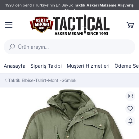
1993 den beridir Türkiye'nin En Büyük
Taktik Askeri Malzeme Alışveriş
Sitesi
Anasayfa
Sipariş Takibi
Müşteri Hizmetleri
Ödeme Seç
Taktik Elbise-Tshirt-Mont -Gömlek