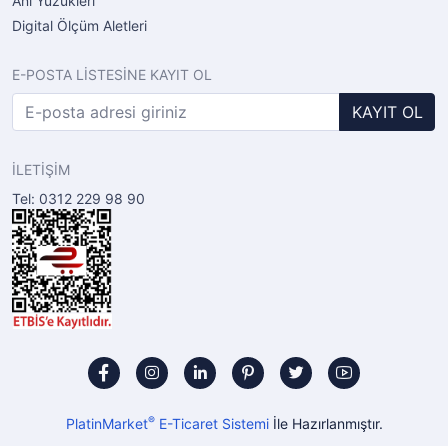
Anı Yüzükleri
Digital Ölçüm Aletleri
E-POSTA LİSTESİNE KAYIT OL
KAYIT OL
İLETİŞİM
Tel: 0312 229 98 90
®
PlatinMarket
E-Ticaret Sistemi
İle Hazırlanmıştır.