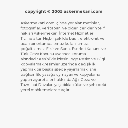
copyright © 2005 askermekani.com
Askermekani.com içinde yer alan metinler,
fotoğraflar, veri tabanı ve diğer içeriklerin telif
hakları Askermekani İnternet Hizmetleri
Tic.’ne aittir. Hiçbir şekilde basılı, elektronik ve
ticari bir ortamda izinsiz kullanılamaz,
çoğaltılamaz. Fikir ve Sanat Eserleri Kanunu ve
Türk Ceza Kanunu uyarınca koruma
altındadır.Kesinlikle izinsiz Logo Resim ve Bilgi
kopyalamak,resimler üzerinde değişiklik
yapmak bir başka sitede yayınlamak izne
bağlıdır. Bu yasağa uymayan ve kopyalama
yapan ziyaretciler hakkında Ağır Ceza ve
Tazminat Davaları yaşadıkları ülke ve şehirdeki
yerel mahkemelerce açılır.