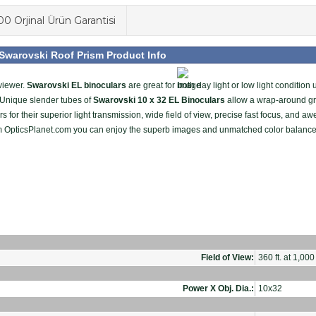
0 Orjinal Ürün Garantisi
 Swarovski Roof Prism
Product Info
 viewer.
Swarovski EL binoculars
are great for
both day light or low light condition
. Unique slender tubes of
Swarovski 10 x 32 EL Binoculars
allow a wrap-around gr
for their superior light transmission, wide field of view, precise fast focus, and a
 OpticsPlanet.com you can enjoy the superb images and unmatched color balance 
Field of View:
360 ft. at 1,000
Power X Obj. Dia.:
10x32