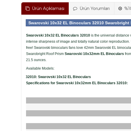
Ürün Açıklaması
Ürün Yorumları
%10
Swarovski 10x32 EL Binoculars 32010 Swarobright
Swarovski 10x32 EL Binoculars 32010
is the universal distance
intense sharpness of image and totally natural color reproduction
free! Swarovski binoculars fans love 42mm Swarovski EL binoculars 
Swarobright Roof Prism
Swarovski 10x32mm EL Binoculars
from
21.5 ounces.
Available Models:
32010: Swarovski 10x32 EL Binoculars
Specifications for Swarovski 10x32mm EL Binoculars 32010: