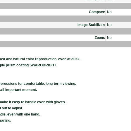
Compact:
No
Image Stabilizer:
No
Zoom:
No
ast and natural color reproduction, even at dusk.
unique prism coating SWAROBRIGHT.
pressions for comfortable, long-term viewing.
e all-important moment.
ake it easy to handle even with gloves.
 out to adjust.
dle, even with one hand.
eaning.