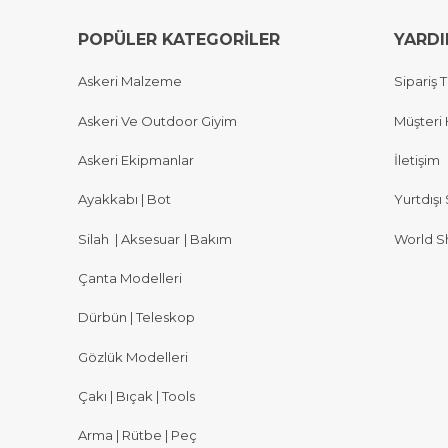
POPÜLER KATEGORİLER
YARD
Askeri Malzeme
Sipariş T
Askeri Ve Outdoor Giyim
Müşteri 
Askeri Ekipmanlar
İletişim
Ayakkabı | Bot
Yurtdışı 
Silah
|
Aksesuar
|
Bakım
World S
Çanta Modelleri
Dürbün | Teleskop
Gözlük Modelleri
Çakı | Bıçak | Tools
Arma | Rütbe | Peç