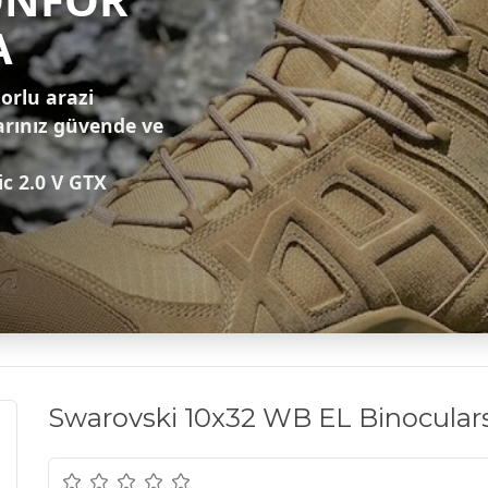
A
zorlu arazi
arınız güvende ve
ic 2.0 V GTX
Swarovski 10x32 WB EL Binocular