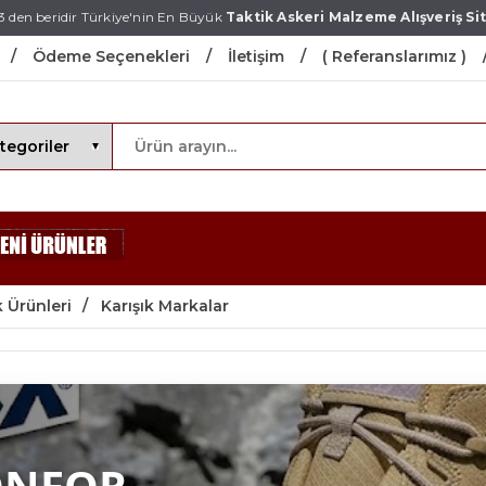
3 den beridir Türkiye'nin En Büyük
Taktik Askeri Malzeme Alışveriş Sit
Ödeme Seçenekleri
İletişim
( Referanslarımız )
 Ürünleri
Karışık Markalar
ONFOR