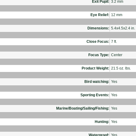
Exit Pupil:
3.2 mm
Eye Relief:
12 mm
Dimensions:
5.4x4.5x2.4 in.
Close Focus:
7 ft.
Focus Type:
Center
Product Weight:
21.5 oz. lbs.
Bird watching:
Yes
Sporting Events:
Yes
Marine/Boating/Sailing/Fishing:
Yes
Hunting:
Yes
Waterproof:
Yes