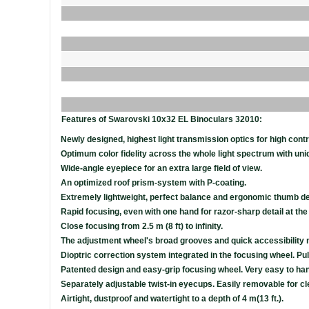
Features of Swarovski 10x32 EL Binoculars 32010:
Newly designed, highest light transmission optics for high contr
Optimum color fidelity across the whole light spectrum with 
Wide-angle eyepiece for an extra large field of view.
An optimized roof prism-system with P-coating.
Extremely lightweight, perfect balance and ergonomic thumb de
Rapid focusing, even with one hand for razor-sharp detail at th
Close focusing from 2.5 m (8 ft) to infinity.
The adjustment wheel's broad grooves and quick accessibility m
Dioptric correction system integrated in the focusing wheel. Pull
Patented design and easy-grip focusing wheel. Very easy to han
Separately adjustable twist-in eyecups. Easily removable for cl
Airtight, dustproof and watertight to a depth of 4 m(13 ft.).