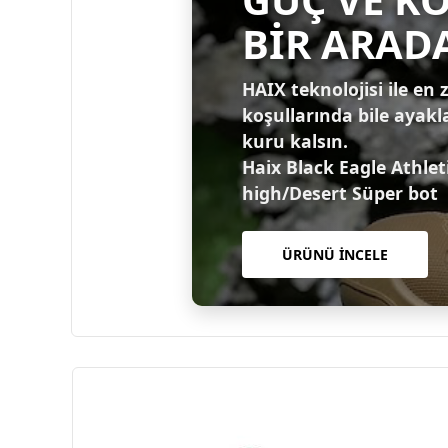
BİR ARAD
HAIX teknolojisi ile en 
koşullarında bile ayakl
kuru kalsın.
Haix Black Eagle Athlet
high/Desert Süper bot
ÜRÜNÜ İNCELE