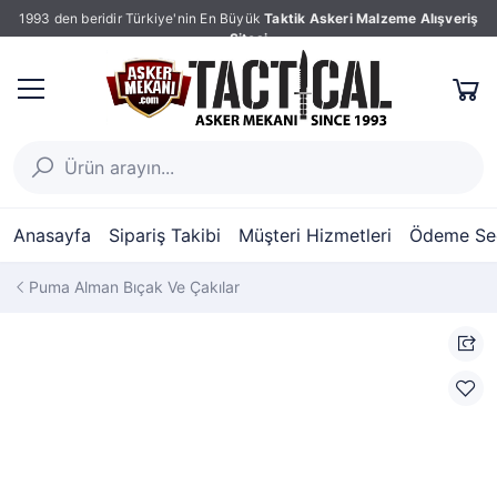
1993 den beridir Türkiye'nin En Büyük
Taktik Askeri Malzeme Alışveriş
Sitesi
Anasayfa
Sipariş Takibi
Müşteri Hizmetleri
Ödeme Seç
Puma Alman Bıçak Ve Çakılar