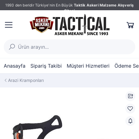
1993 den beridir Türkiye'nin En Büyük
Taktik Askeri Malzeme Alışveriş
Sitesi
Anasayfa
Sipariş Takibi
Müşteri Hizmetleri
Ödeme Seç
Arazi Kramponları