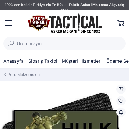
1993 den beridir Türkiye'nin En Büyük
Taktik Askeri Malzeme Alışveriş
Sitesi
Anasayfa
Sipariş Takibi
Müşteri Hizmetleri
Ödeme Seç
Polis Malzemeleri