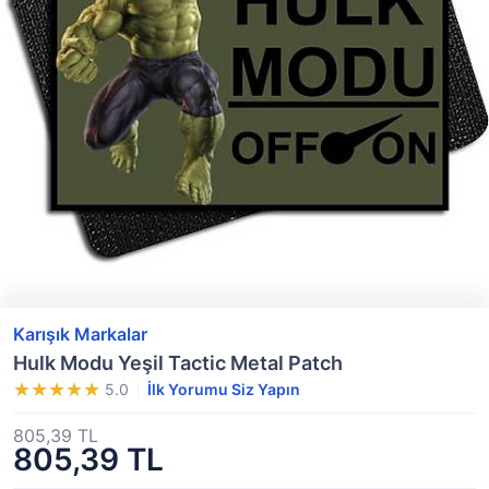
Karışık Markalar
Hulk Modu Yeşil Tactic Metal Patch
5.0
İlk Yorumu Siz Yapın
805,39 TL
805,39 TL