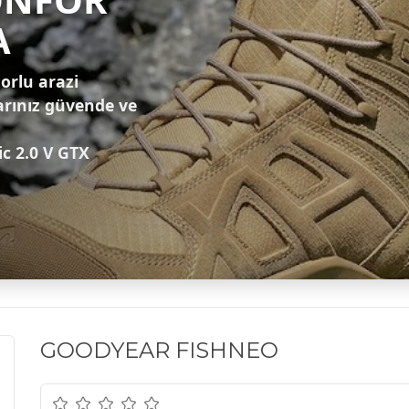
A
zorlu arazi
arınız güvende ve
ic 2.0 V GTX
GOODYEAR FISHNEO