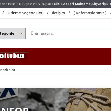
3 den beridir Türkiye'nin En Büyük
Taktik Askeri Malzeme Alışveriş Sit
Ödeme Seçenekleri
İletişim
( Referanslarımız )
 Markalar
ONFOR