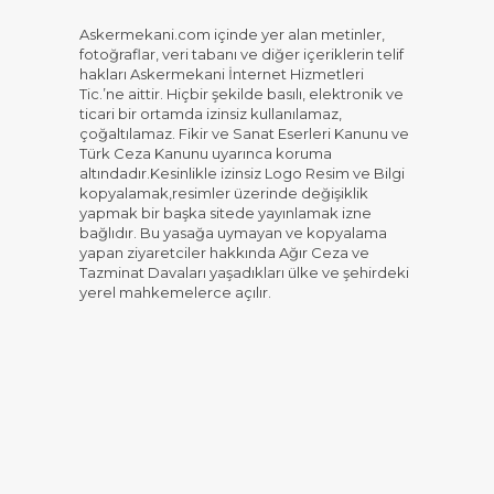
Askermekani.com içinde yer alan metinler,
fotoğraflar, veri tabanı ve diğer içeriklerin telif
hakları Askermekani İnternet Hizmetleri
Tic.’ne aittir. Hiçbir şekilde basılı, elektronik ve
ticari bir ortamda izinsiz kullanılamaz,
çoğaltılamaz. Fikir ve Sanat Eserleri Kanunu ve
Türk Ceza Kanunu uyarınca koruma
altındadır.Kesinlikle izinsiz Logo Resim ve Bilgi
kopyalamak,resimler üzerinde değişiklik
yapmak bir başka sitede yayınlamak izne
bağlıdır. Bu yasağa uymayan ve kopyalama
yapan ziyaretciler hakkında Ağır Ceza ve
Tazminat Davaları yaşadıkları ülke ve şehirdeki
yerel mahkemelerce açılır.