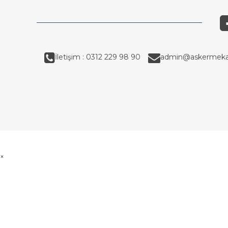
İletişim : 0312 229 98 90
admin@askermeka
×