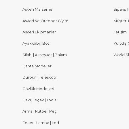
Askeri Malzeme
Sipariş T
Askeri Ve Outdoor Giyim
Müşteri 
Askeri Ekipmanlar
İletişim
Ayakkabı | Bot
Yurtdışı 
Silah
|
Aksesuar
|
Bakım
World S
Çanta Modelleri
Dürbün | Teleskop
Gözlük Modelleri
Çakı | Bıçak | Tools
Arma | Rütbe | Peç
Fener | Lamba | Led