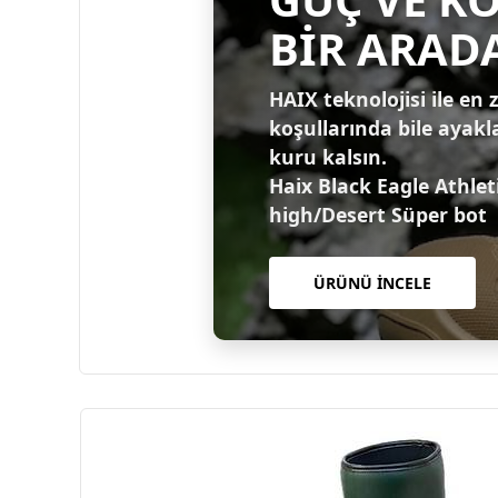
BİR ARAD
HAIX teknolojisi ile en 
koşullarında bile ayakl
kuru kalsın.
Haix Black Eagle Athlet
high/Desert Süper bot
ÜRÜNÜ İNCELE