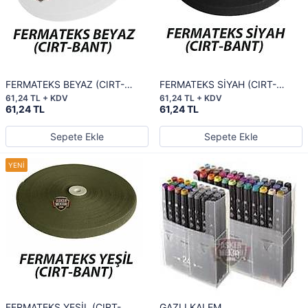
FERMATEKS BEYAZ (CIRT-
FERMATEKS SİYAH (CIRT-
BANT) 3 cm
BANT) 3 cm
61,24 TL + KDV
61,24 TL + KDV
61,24 TL
61,24 TL
Sepete Ekle
Sepete Ekle
FERMATEKS YEŞİL (CIRT-
GAZLI KALEM