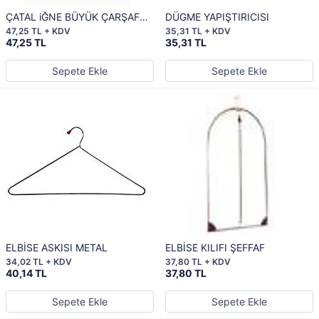
ÇATAL iĞNE BÜYÜK ÇARŞAF
DÜGME YAPIŞTIRICISI
İĞNESİ
47,25 TL + KDV
35,31 TL + KDV
47,25 TL
35,31 TL
Sepete Ekle
Sepete Ekle
ELBİSE ASKISI METAL
ELBİSE KILIFI ŞEFFAF
34,02 TL + KDV
37,80 TL + KDV
40,14 TL
37,80 TL
Sepete Ekle
Sepete Ekle