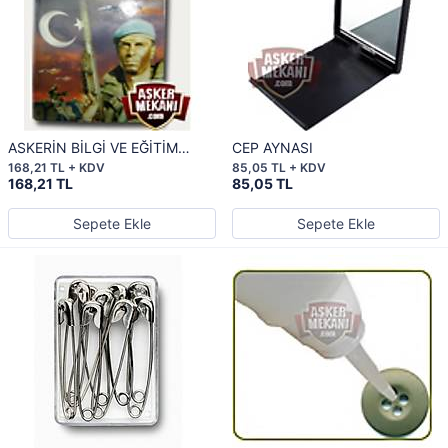
ASKERİN BİLGİ VE EĞİTİM
CEP AYNASI
BROŞÜRÜ
168,21 TL + KDV
85,05 TL + KDV
168,21 TL
85,05 TL
Sepete Ekle
Sepete Ekle