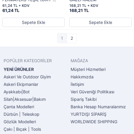
BANT) 3 cm
61,24 TL + KDV
168,21 TL + KDV
61,24 TL
168,21 TL
Sepete Ekle
Sepete Ekle
1
2
POPÜLER KATEGORİLER
MAĞAZA
YENİ ÜRÜNLER
Müşteri Hizmetleri
Askeri Ve Outdoor Giyim
Hakkımızda
Askeri Ekipmanlar
İletişim
Ayakkabı|Bot
Veri Güveniği Politikası
Silah|Aksesuar|Bakım
Sipariş Takibi
Çanta Modelleri
Banka Hesap Numaralarımız
Dürbün | Teleskop
YURTDIŞI SİPARİŞ
Gözlük Modelleri
WORLDWIDE SHIPPING
Çakı | Bıçak | Tools