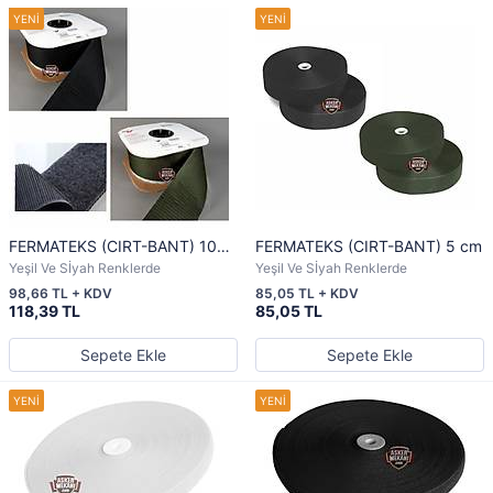
FERMATEKS (CIRT-BANT) 10
FERMATEKS (CIRT-BANT) 5 cm
cm
Yeşil Ve Sİyah Renklerde
Yeşil Ve Sİyah Renklerde
98,66 TL + KDV
85,05 TL + KDV
118,39 TL
85,05 TL
Sepete Ekle
Sepete Ekle