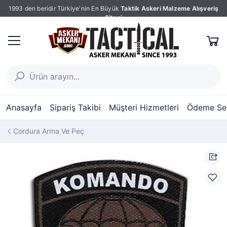
1993 den beridir Türkiye'nin En Büyük
Taktik Askeri Malzeme Alışveriş
Sitesi
Anasayfa
Sipariş Takibi
Müşteri Hizmetleri
Ödeme Seç
Cordura Arma Ve Peç