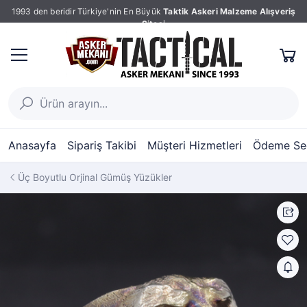
1993 den beridir Türkiye'nin En Büyük
Taktik Askeri Malzeme Alışveriş
Sitesi
Anasayfa
Sipariş Takibi
Müşteri Hizmetleri
Ödeme Seç
Üç Boyutlu Orjinal Gümüş Yüzükler