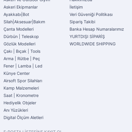
Askeri Ekipmanlar
İletişim
Ayakkabı|Bot
Veri Güveniği Politikası
Silah|Aksesuar|Bakım
Sipariş Takibi
Çanta Modelleri
Banka Hesap Numaralarımız
Dürbün | Teleskop
YURTDIŞI SİPARİŞ
Gözlük Modelleri
WORLDWIDE SHIPPING
Çakı | Bıçak | Tools
Arma | Rütbe | Peç
Fener | Lamba | Led
Künye Center
Airsoft Spor Silahları
Kamp Malzemeleri
Saat | Kronometre
Hediyelik Objeler
Anı Yüzükleri
Digital Ölçüm Aletleri
E-POSTA LİSTESİNE KAYIT OL