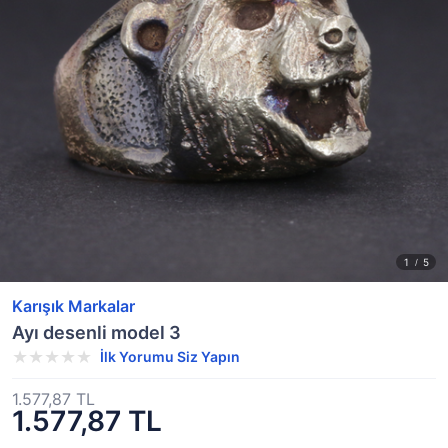
Karışık Markalar
Ayı desenli model 3
İlk Yorumu Siz Yapın
1.577,87 TL
1.577,87 TL