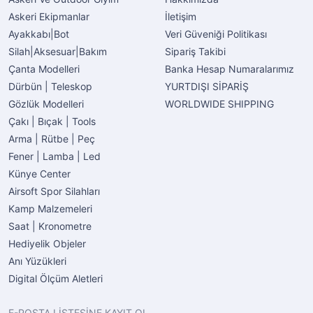
Askeri Ekipmanlar
İletişim
Ayakkabı|Bot
Veri Güveniği Politikası
Silah|Aksesuar|Bakım
Sipariş Takibi
Çanta Modelleri
Banka Hesap Numaralarımız
Dürbün | Teleskop
YURTDIŞI SİPARİŞ
Gözlük Modelleri
WORLDWIDE SHIPPING
Çakı | Bıçak | Tools
Arma | Rütbe | Peç
Fener | Lamba | Led
Künye Center
Airsoft Spor Silahları
Kamp Malzemeleri
Saat | Kronometre
Hediyelik Objeler
Anı Yüzükleri
Digital Ölçüm Aletleri
E-POSTA LİSTESİNE KAYIT OL