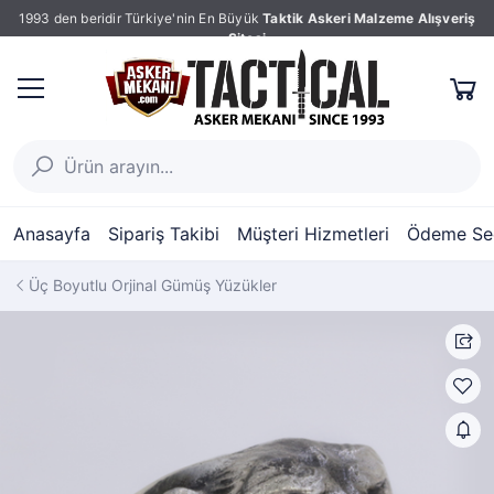
1993 den beridir Türkiye'nin En Büyük
Taktik Askeri Malzeme Alışveriş
Sitesi
Anasayfa
Sipariş Takibi
Müşteri Hizmetleri
Ödeme Seç
Üç Boyutlu Orjinal Gümüş Yüzükler